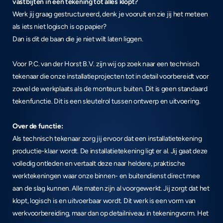
vastbijten in een tekening tot alles klopt? 
Werk jij graag gestructureerd, denk je vooruit en zie jij het meteen 
als iets niet logisch is op papier? 
Dan is dit de baan die je niet wilt laten liggen.
Voor P.C. van der Horst B.V. zijn wij op zoek naar een technisch 
tekenaar die onze installatieprojecten tot in detail voorbereidt voor 
zowel de werkplaats als de monteurs buiten. Dit is geen standaard 
tekenfunctie. Dit is een sleutelrol tussen ontwerp en uitvoering.
Over de functie:
Als technisch tekenaar zorg jij ervoor dat een installatietekening 
productie-klaar wordt. De installatietekening ligt er al. Jij gaat deze 
volledig ontleden en vertaalt deze naar heldere, praktische 
werktekeningen waar onze binnen- en buitendienst direct mee 
aan de slag kunnen. Alle maten zijn al voorgewerkt. Jij zorgt dat het 
klopt, logisch is en uitvoerbaar wordt. Dit werk is een vorm van 
werkvoorbereiding, maar dan op detailniveau in tekeningvorm. Het 