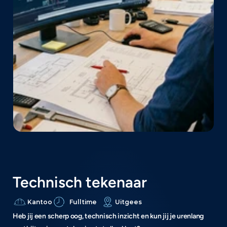
Als technisch tekenaar zorg jij ervoor dat een 
installatietekening productie-klaar wordt. De 
installatietekening ligt er al. Jij gaat deze 
volledig ontleden en vertaalt deze naar 
heldere, praktische werktekeningen waar 
onze binnen- en buitendienst direct mee aan 
de slag kunnen.
Technisch tekenaar
Kantoo
Fulltime
Uitgees
r
t
Heb jij een scherp oog, technisch inzicht en kun jij je urenlang 