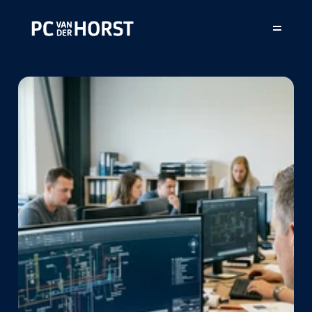
Home
Projecten
Over ons
Contact
Vacatures
Technisch 
tekenaar