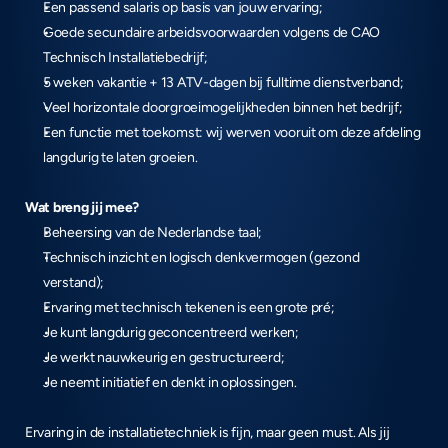
Een passend salaris op basis van jouw ervaring;
Goede secundaire arbeidsvoorwaarden volgens de CAO 
Technisch Installatiebedrijf;
5 weken vakantie + 13 ATV-dagen bij fulltime dienstverband;
Veel horizontale doorgroeimogelijkheden binnen het bedrijf;
Een functie met toekomst: wij werven vooruit om deze afdeling 
langdurig te laten groeien.
Wat breng jij mee?
Beheersing van de Nederlandse taal;
Technisch inzicht en logisch denkvermogen (gezond 
verstand);
Ervaring met technisch tekenen is een grote pré;
Je kunt langdurig geconcentreerd werken;
Je werkt nauwkeurig en gestructureerd;
Je neemt initiatief en denkt in oplossingen.
Ervaring in de installatietechniek is fijn, maar geen must. Als jij 