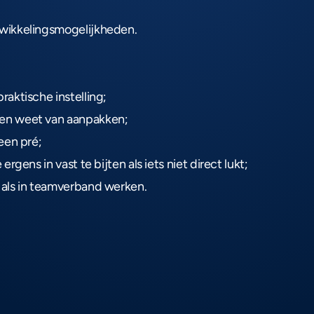
twikkelingsmogelijkheden.
raktische instelling;
 en weet van aanpakken;
 een pré;
ergens in vast te bijten als iets niet direct lukt;
 als in teamverband werken.