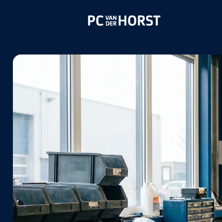
Allrou
Medew