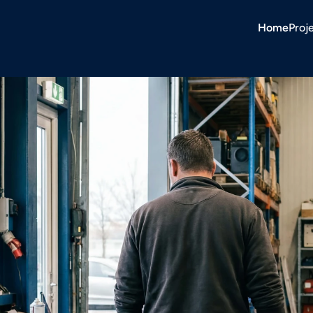
Home
Proj
nd Technisch 
erker & 