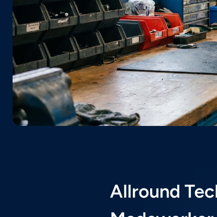
Mater
Wij zoeken een Allrou
altijd in topconditie 
waarbij jouw initiatief
Allround Tec