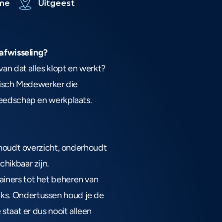
ime
Uitgeest
 afwisseling?
an dat alles klopt en werkt? 
nisch Medewerker die 
reedschap en werkplaats.
 houdt overzicht, onderhoudt 
hikbaar zijn.
iners tot het beheren van 
ks. Ondertussen houd je de 
taat er dus nooit alleen 