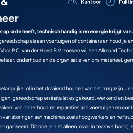
& 
Kantoor
Fullt
heer
es op orde heeft, technisch handig is en energie krijgt van
 gereedschap als aan voertuigen of containers en houd je erv
! Voor P.C. van der Horst B.V. zoeken wij een Allround Tech
 beheer, onderhoud en de organisatie van ons materieel, ge
belangrijke rol in het draaiend houden van het magazijn. Je
uigen, gereedschap en installaties gekeurd, werkend en besc
aken: van onderhoud en reparaties aan voertuigen en conta
 van storingen aan machines zoals hoogwerkers en heftruc
rganiseerd. Dit doe je niet alleen, maar in teamverband; je s