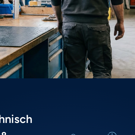
ieelbeheer
nd Technisch Medewerker die zorgt dat gereedsch
zijn. In deze rol combineer je onderhoud, organisat
 en inzicht direct bijdragen aan een soepel draaiend
hnisch 