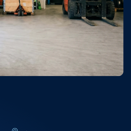
ap en de werkplaats 
ie en probleemoplossing, 
 bedrijf.